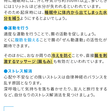
特に睡眠時には、汗と呼気から約500ml以上、多いとき
には1リットルほど水分が失われるといわれています。
そのため起床時には、
睡眠中に体内から出てしまった水
分を補う
ようにするとよいでしょう。
●運動を行う
適度な運動を行うことで、腸の活動を促しましょう。
とくに
腹筋を鍛える
ことで腸の「ぜん動運動」の活性化が
期待できます。
そのほかに、おなか周りの
冷えを防ぐ
ことや、直接
腸を刺
激するマッサージ（腸もみ）
も有効だといわれています。
●ストレス解消
心配や不安などの強いストレスは自律神経のバランスを
乱す原因となります。
深呼吸して気持ちを落ち着かせたり、友人と旅行をする
など、自分なりのストレス解消法を見つけましょう。