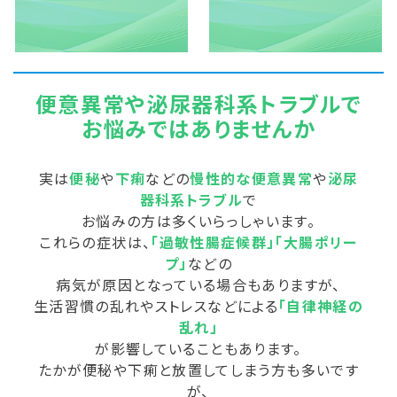
便意異常や泌尿器科系トラブルで
お悩みではありませんか
実は
便秘
や
下痢
などの
慢性的な便意異常
や
泌尿
器科系トラブル
で
お悩みの方は多くいらっしゃいます。
これらの症状は、
「過敏性腸症候群」「大腸ポリー
プ」
などの
病気が原因となっている場合もありますが、
生活習慣の乱れやストレスなどによる
「自律神経の
乱れ」
が影響していることもあります。
たかが便秘や下痢と放置してしまう方も多いです
が、