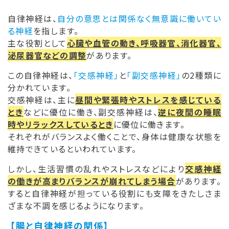
自律神経は、
自分の意思とは関係なく無意識に働いてい
る神経
を指します。
主な役割として
心臓や血管の動き、呼吸器官、消化器官、
泌尿器官などの調整
があります。
この自律神経は、
「交感神経」
と
「副交感神経」
の2種類に
分かれています。
交感神経は、主に
昼間や緊張時やストレスを感じている
とき
などに優位に働き、副交感神経は、
逆に夜間の睡眠
時やリラックスしているとき
に優位に働きます。
それぞれがバランスよく働くことで、身体は健康な状態を
維持できているといわれています。
しかし、生活習慣の乱れやストレスなどにより
交感神経
の働きが高まりバランスが崩れてしまう場合
があります。
すると自律神経が担っている役割にも支障をきたしさま
ざまな不調を感じるようになります。
【腸と自律神経の関係】