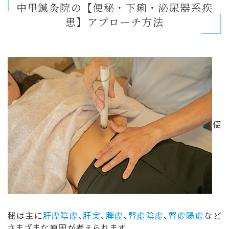
中里鍼灸院の【便秘・下痢・泌尿器系疾
患】アプローチ方法
便
秘は主に
肝虚陰虚
、
肝実
、
脾虚
、
腎虚陰虚
、
腎虚陽虚
など
さまざまな原因が考えられます。