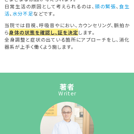
日常生活の原因として考えられるのは、
頭の緊張
、
食生
活
、
水分不足
などです。
当院では目視、呼吸音やにおい、カウンセリング、脈拍か
ら
身体の状態を確認し、証を決定
します。
全身調整と症状の出ている箇所にアプローチをし、消化
器系が上手く働くよう施します。
著者
Writer