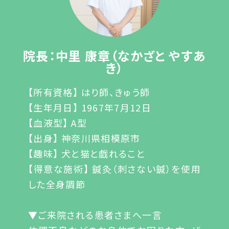
院長：中里 康章（なかざと やすあ
き）
【所有資格】 はり師、きゅう師
【生年月日】 1967年7月12日
【血液型】 A型
【出身】 神奈川県相模原市
【趣味】 犬と猫と戯れること
【得意な施術】 鍼灸（刺さない鍼）を使用
した全身調節
▼ご来院される患者さまへ一言