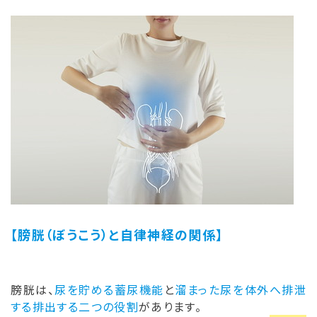
【膀胱（ぼうこう）と自律神経の関係】
膀胱は、
尿を貯める蓄尿機能
と
溜まった尿を体外へ排泄
する排出する二つの役割
があります。