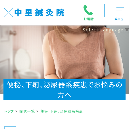
お電話
メニュー
Select Language
便秘、下痢、泌尿器系疾患でお悩みの
方へ
トップ
症状一覧
便秘、下痢、泌尿器系疾患