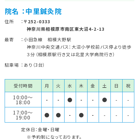
院名
：中里鍼灸院
住所
：
〒252-0333
神奈川県相模原市南区東大沼4-2-13
最寄
：小田急線 相模大野駅
神奈川中央交通バス：大沼小学校前バス停より徒歩
３分（相模原駅行き又は北里大学病院行き）
駐車場
：あり（3台）
受付時間
月
火
水
木
金
土
日
祝
10:00〜
-
-
●
-
-
●
-
-
18:00
17:00〜
●
●
-
●
-
-
-
-
19:00
定休日：金曜・日曜
※予約制になっております。