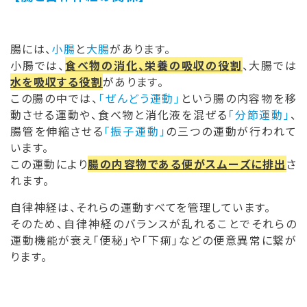
腸には、
小腸
と
大腸
があります。
小腸では、
食べ物の消化、栄養の吸収の役割
、大腸では
水を吸収する役割
があります。
この腸の中では、
「ぜんどう運動」
という腸の内容物を移
動させる運動や、食べ物と消化液を混ぜる
「分節運動」
、
腸管を伸縮させる
「振子運動」
の三つの運動が行われて
います。
この運動により
腸の内容物である便がスムーズに排出
さ
れます。
自律神経は、それらの運動すべてを管理しています。
そのため、自律神経のバランスが乱れることでそれらの
運動機能が衰え「便秘」や「下痢」などの便意異常に繋が
ります。