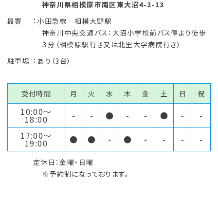
神奈川県相模原市南区東大沼4-2-13
最寄
：小田急線 相模大野駅
神奈川中央交通バス：大沼小学校前バス停より徒歩
３分（相模原駅行き又は北里大学病院行き）
駐車場
：あり（3台）
受付時間
月
火
水
木
金
土
日
祝
10:00〜
-
-
●
-
-
●
-
-
18:00
17:00〜
●
●
-
●
-
-
-
-
19:00
定休日：金曜・日曜
※予約制になっております。